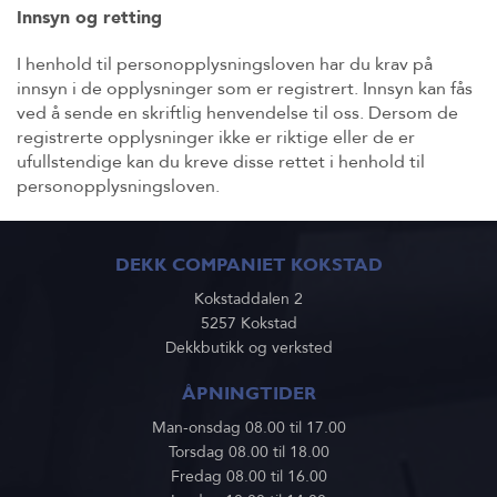
Innsyn og retting
I henhold til personopplysningsloven har du krav på
innsyn i de opplysninger som er registrert. Innsyn kan fås
ved å sende en skriftlig henvendelse til oss. Dersom de
registrerte opplysninger ikke er riktige eller de er
ufullstendige kan du kreve disse rettet i henhold til
personopplysningsloven.
DEKK COMPANIET KOKSTAD
Kokstaddalen 2
5257 Kokstad
Dekkbutikk og verksted
ÅPNINGTIDER
Man-onsdag 08.00 til 17.00
Torsdag 08.00 til 18.00
Fredag 08.00 til 16.00